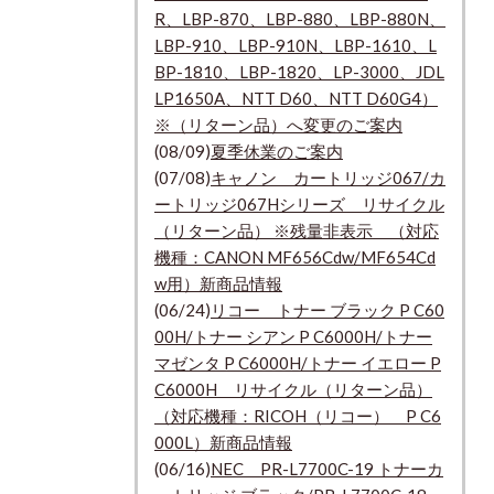
R、LBP-870、LBP-880、LBP-880N、
LBP-910、LBP-910N、LBP-1610、L
BP-1810、LBP-1820、LP-3000、JDL
LP1650A、NTT D60、NTT D60G4）
※（リターン品）へ変更のご案内
(08/09)
夏季休業のご案内
(07/08)
キャノン カートリッジ067/カ
ートリッジ067Hシリーズ リサイクル
（リターン品） ※残量非表示 （対応
機種：CANON MF656Cdw/MF654Cd
w用）新商品情報
(06/24)
リコー トナー ブラック P C60
00H/トナー シアン P C6000H/トナー
マゼンタ P C6000H/トナー イエロー P
C6000H リサイクル（リターン品）
（対応機種：RICOH（リコー） P C6
000L）新商品情報
(06/16)
NEC PR-L7700C-19 トナーカ